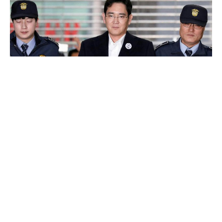
Глава Samsung Electronics и неофициальный глава всей
корпорации Samsugn Group Ли Чжэ Ен может быть
освобожден из тюрьмы.