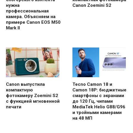
нужна
Canon Zoemini S2
профессиональная
камера. Объясняем на
примере Canon EOS M50
Mark II
Canon выпустила
Tecno Camon 18 и
компактную
Camon 18P: бюджетные
фотокамеру Zoemini S2
смартфоны с экранами
с функцией мгновенной
до 120 Гц, чипами
печати
MediaTek Helio G88/G96
и тройными камерами
на 48 МП