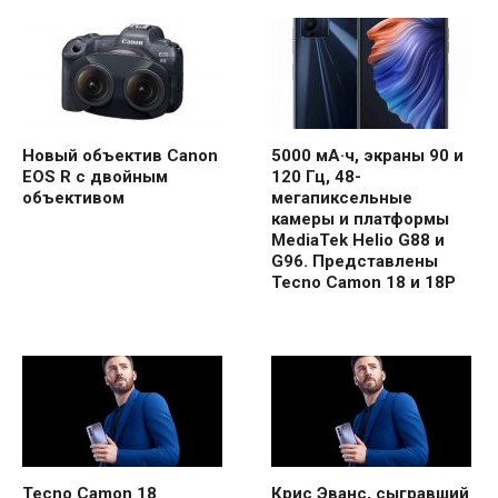
Новый объектив Canon
5000 мА·ч, экраны 90 и
EOS R с двойным
120 Гц, 48-
объективом
мегапиксельные
камеры и платформы
MediaTek Helio G88 и
G96. Представлены
Tecno Camon 18 и 18P
Tecno Camon 18
Крис Эванс, сыгравший