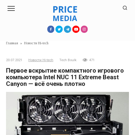
Перейти
к
контенту
Главная
»
Новости Hi-tech
20.07.2021
Новости Hi-tech
Tech Boulk
471
Первое вскрытие компактного игрового
компьютера Intel NUC 11 Extreme Beast
Canyon — всё очень плотно