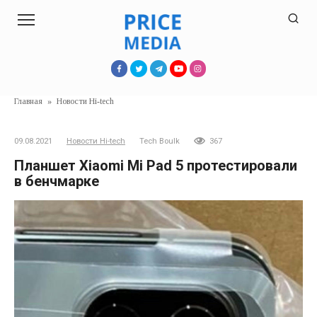
Перейти
к
контенту
Главная
»
Новости Hi-tech
09.08.2021
Новости Hi-tech
Tech Boulk
367
Планшет Xiaomi Mi Pad 5 протестировали
в бенчмарке