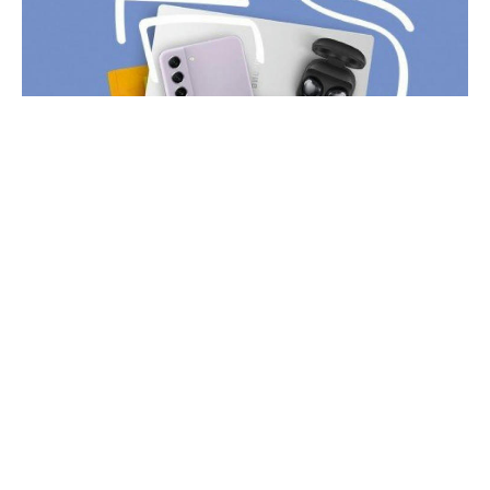
На официальной странице Samsung в Instagram был
обнаружен рендер смартфона Samsung Galaxy S21 FE,
официальный релиз которого ожидается 11 августа.
Изображение было быстро удалено, но ему удалось
распространиться по сети. Таким образом, корейский
производитель подтвердил наличие фиолетовой
цветовой гаммы и вертикально ориентированной
тройной камеры.