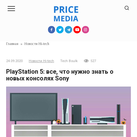
Перейти
к
контенту
Главная
»
Новости Hi-tech
24.09.2020
Новости Hi-tech
Tech Boulk
527
PlayStation 5: все, что нужно знать о
новых консолях Sony