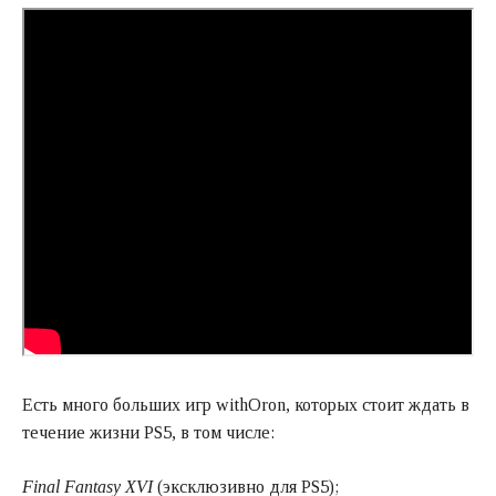
Есть много больших игр withOron, которых стоит ждать в
течение жизни PS5, в том числе:
Final Fantasy XVI
(эксклюзивно для PS5);