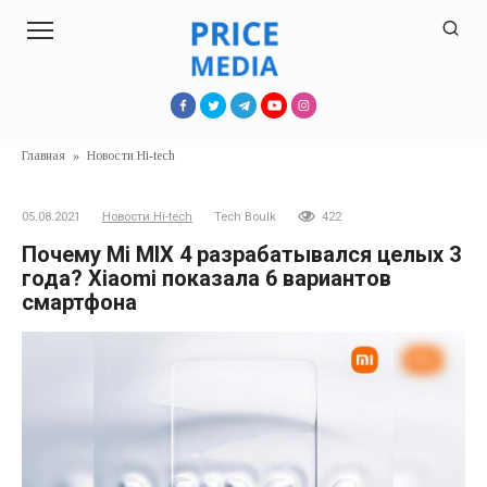
Перейти
к
контенту
Главная
»
Новости Hi-tech
05.08.2021
Новости Hi-tech
Tech Boulk
422
Почему Mi MIX 4 разрабатывался целых 3
года? Xiaomi показала 6 вариантов
смартфона