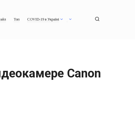
айл
Топ
COVID-19 в Україні
идеокамере Canon