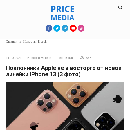
Перейти
к
контенту
Главная
»
Новости Hi-tech
11.10.2021
Новости Hi-tech
Tech Boulk
558
Поклонники Apple не в восторге от новой
линейки iPhone 13 (3 фото)