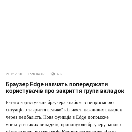
21.12.2020
Tech Boulk
402
Браузер Edge навчать попереджати
користувачів про закриття групи вкладок
Багато користувачів браузера знайомі з неприємною
ситуацією закриття великої кількості важливих вкладок
через недбалість. Нова функція в Edge допоможе
уникнути таких випадків, пропонуючи браузеру заново
підтвердити, чи має намір Користувач закрити кілька