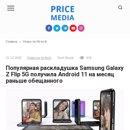
Перейти
к
контенту
Главная
»
Новости Hi-tech
21.12.2020
Новости Hi-tech
Tech Boulk
418
Популярная раскладушка Samsung Galaxy
Z Flip 5G получила Android 11 на месяц
раньше обещанного