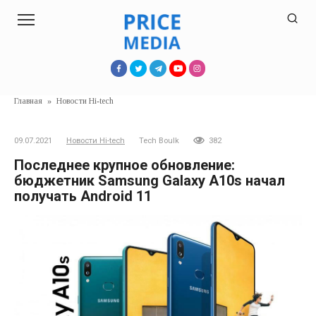
Перейти
к
контенту
Главная
»
Новости Hi-tech
09.07.2021
Новости Hi-tech
Tech Boulk
382
Последнее крупное обновление:
бюджетник Samsung Galaxy A10s начал
получать Android 11