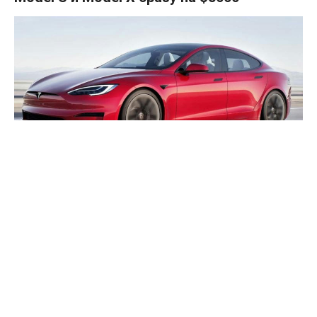
С февраля Tesla регулярно повышала цены на базовые
версии электромобилей Model 3 и Model Y, не превышая
шага в 500 долларов за повышение, но в итоге ей удалось
увеличить их стоимость на 3000 долларов. Обновленные
модели S и Model X только начинают завоевывать рынок,
но стоимость их базовых версий была повышена Tesla
сразу на 5000 долларов.