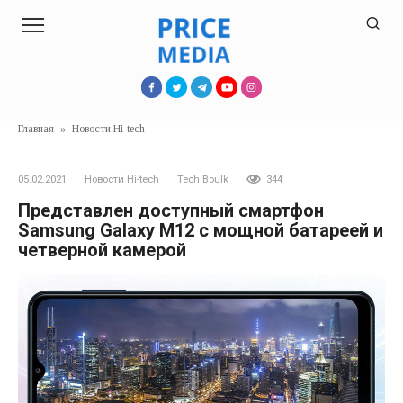
Перейти
к
контенту
Главная
»
Новости Hi-tech
05.02.2021
Новости Hi-tech
Tech Boulk
344
Представлен доступный смартфон
Samsung Galaxy M12 с мощной батареей и
четверной камерой