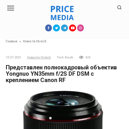
Перейти
к
контенту
Главная
»
Новости Hi-tech
10.07.2021
Новости Hi-tech
Tech Boulk
424
Представлен полнокадровый объектив
Yongnuo YN35mm f/2S DF DSM с
креплением Canon RF