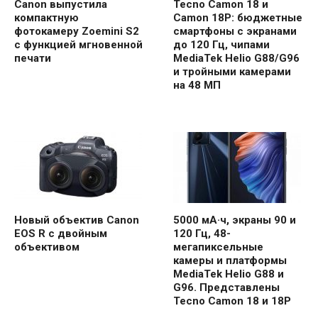
Canon выпустила
Tecno Camon 18 и
компактную
Camon 18P: бюджетные
фотокамеру Zoemini S2
смартфоны с экранами
с функцией мгновенной
до 120 Гц, чипами
печати
MediaTek Helio G88/G96
и тройными камерами
на 48 МП
Новый объектив Canon
5000 мА·ч, экраны 90 и
EOS R с двойным
120 Гц, 48-
объективом
мегапиксельные
камеры и платформы
MediaTek Helio G88 и
G96. Представлены
Tecno Camon 18 и 18P