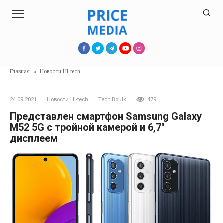
Перейти
к
контенту
Главная
»
Новости Hi-tech
24.09.2021
Новости Hi-tech
Tech Boulk
479
Представлен смартфон Samsung Galaxy
M52 5G с тройной камерой и 6,7″
дисплеем