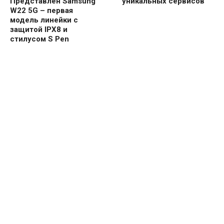
Представлен Samsung
уникальных сервисов
W22 5G – первая
модель линейки с
защитой IPX8 и
стилусом S Pen