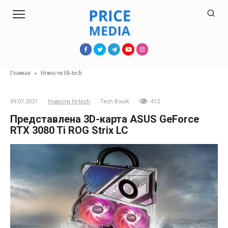
Перейти
к
контенту
Главная
»
Новости Hi-tech
09.07.2021
Новости Hi-tech
Tech Boulk
412
Представлена 3D-карта ASUS GeForce
RTX 3080 Ti ROG Strix LC