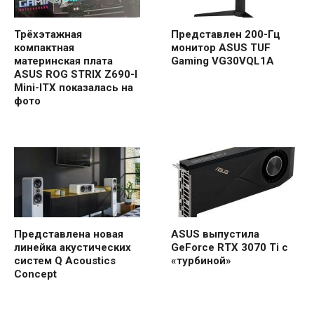
Трёхэтажная
Представлен 200-Гц
компактная
монитор ASUS TUF
материнская плата
Gaming VG30VQL1A
ASUS ROG STRIX Z690-I
Mini-ITX показалась на
фото
Представлена ​​новая
ASUS выпустила
линейка акустических
GeForce RTX 3070 Ti с
систем Q Acoustics
«турбиной»
Concept