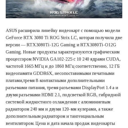
ASUS расширила линейку видеокарт с помощью модели
GeForce RTX 3080 Ti ROG Strix LC, которая получила две
версии — RTX3080Ti-12G Gaming и RTX3080Ti-O12G
Gaming. Новые продукты характеризуются графическим
процессором NVIDIA GA102-225 с 10 240 ядрами CUDA,
частотой 1665 МГц и до 1860 МГц соответственно, 12 ГБ
видеопамяти GDDR6X, несопоставимыми печатными
платами,тремя 8-контактными дополнительными
разъемами питания, тремя разъемами DisplayPort 1.4 a и
двумя разъемами HDMI 2.1, подсветкой RGB, гибридной
системой жидкостного охлаждения с алюминиевым
радиатором 240 мм и двумя 120-мм кулерами, а также
дополнительным радиатором и тангенциальным
вентилятором. Цена и дата начала продаж видеокарты