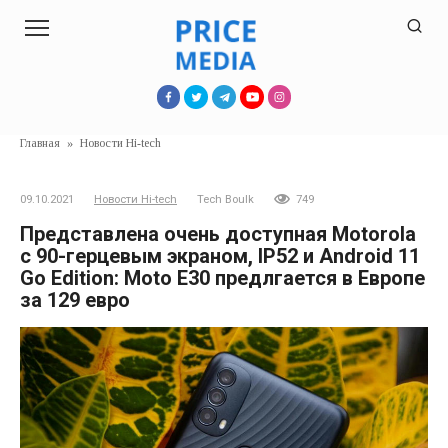
Перейти
к
контенту
Главная
»
Новости Hi-tech
09.10.2021
Новости Hi-tech
Tech Boulk
749
Представлена очень доступная Motorola
с 90-герцевым экраном, IP52 и Android 11
Go Edition: Moto E30 предлгается в Европе
за 129 евро