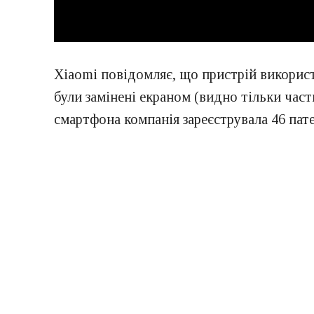
Xiaomi повідомляє, що пристрій використо
були замінені екраном (видно тільки част
смартфона компанія зареєструвала 46 пате