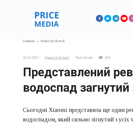
Перейти
к
контенту
Главная
»
Новости Hi-tech
05.02.2021
Новости Hi-tech
Tech Boulk
453
Представлений рев
водоспад загнутий з
Сьогодні Xiaomi представила ще один ре
водоспадом, який сильно зігнутий з усіх 