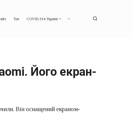
айл
Топ
COVID-19 в Україні
omi. Його екран-
ачили. Він оснащений екраном-