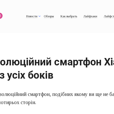
Новости
Обзоры
Как выбрать
Лайфхаки
Лайфст
олюційний смартфон Xia
 усіх боків
волюційний смартфон, подібних якому ви ще не б
чотирьох сторін.