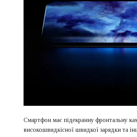
Смартфон має підекранну фронтальну каме
високошвидкісної швидкої зарядки та ін