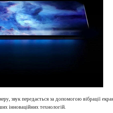
ру, звук передається за допомогою вібрації екра
ших інноваційних технологій.