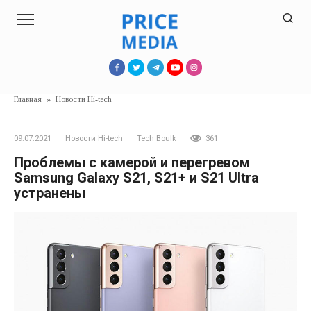
Перейти
к
контенту
Главная
»
Новости Hi-tech
09.07.2021
Новости Hi-tech
Tech Boulk
361
Проблемы с камерой и перегревом
Samsung Galaxy S21, S21+ и S21 Ultra
устранены