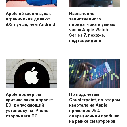
Apple объяснила, как
Назначение
ограничения делают
таинственного
iOS лучше, чем Android
передатчика в умных
часах Apple Watch
Series 7, похоже,
подтверждено
Apple подвергла
По подсчётам
критике законопроект
Counterpoint, во втором
ЕС, допускающий
квартале на Apple
установку на iPhone
пришлось 75%
стороннего ПО
операционной прибыли
на рынке смартфонов