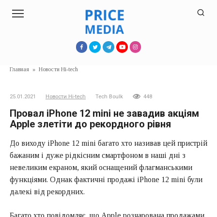
Перейти
к
контенту
Главная
»
Новости Hi-tech
25.01.2021
Новости Hi-tech
Tech Boulk
448
Провал iPhone 12 mini не завадив акціям
Apple злетіти до рекордного рівня
До виходу iPhone 12 mini багато хто називав цей пристрій
бажаним і дуже рідкісним смартфоном в наші дні з
невеликим екраном, який оснащений флагманськими
функціями. Однак фактичні продажі iPhone 12 mini були
далекі від рекордних.
Багато хто повідомляє, що Apple розчарована продажами