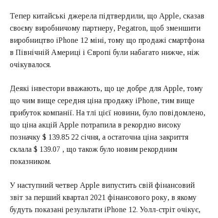
Тепер китайські джерела підтвердили, що Apple, сказав
своєму виробничому партнеру, Pegatron, щоб зменшити
виробництво iPhone 12 міні, тому що продажі смартфона
в Північній Америці і Європі були набагато нижче, ніж
очікувалося.
Деякі інвестори вважають, що це добре для Apple, тому
що чим вище середня ціна продажу iPhone, тим вище
прибуток компанії. На тлі цієї новини, було повідомлено,
що ціна акцій Apple потрапила в рекордно високу
позначку $ 139.85 22 січня, а остаточна ціна закриття
склала $ 139.07 , що також було новим рекордним
показником.
У наступний четвер Apple випустить свій фінансовий
звіт за перший квартал 2021 фінансового року, в якому
будуть показані результати iPhone 12. Уолл-стріт очікує,