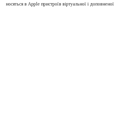
носяться в Apple пристроїв віртуальної і доповненої
реальності. Розробка гарнітури для віртуальної
реальності знаходиться на пізній стадії прототипу,
варіанти майбутнього продукту проходять тестування,
наступним етапом після цього є розробка реального
продукту, і вона ось-ось почнеться.