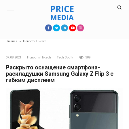
Перейти
к
контенту
Главная
»
Новости Hi-tech
07.08.2021
Новости Hi-tech
Tech Boulk
389
Раскрыто оснащение смартфона-
раскладушки Samsung Galaxy Z Flip 3 с
гибким дисплеем