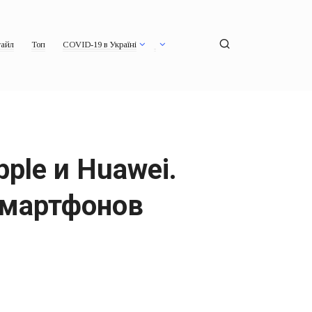
айл
Топ
COVID-19 в Україні
pple и Huawei.
смартфонов