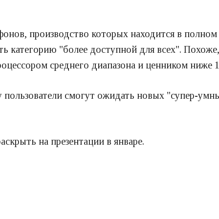
онов, производство которых находится в полном р
ь категорию "более доступной для всех". Похоже, э
роцессором среднего диапазона и ценником ниже 1
ду пользователи смогут ожидать новых "супер-умн
скрыть на презентации в январе.