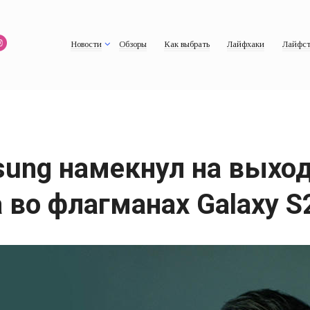
Новости
Обзоры
Как выбрать
Лайфхаки
Лайфст
ng намекнул на выход G
 во флагманах Galaxy S