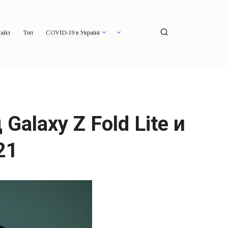
айл
Топ
COVID-19 в Україні
alaxy Z Fold Lite и
21