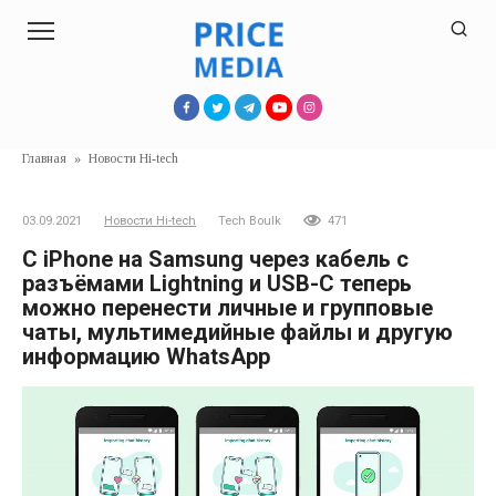
Перейти
к
контенту
Главная
»
Новости Hi-tech
03.09.2021
Новости Hi-tech
Tech Boulk
471
С iPhone на Samsung через кабель с
разъёмами Lightning и USB-C теперь
можно перенести личные и групповые
чаты, мультимедийные файлы и другую
информацию WhatsApp