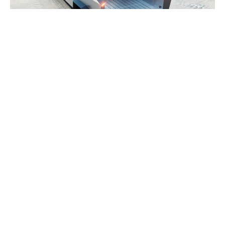
В ходе беседы с сотрудниками Tesla Илон Маск не
только обозначил дату выпуска самого дешевого
электромобиля Tesla, но и рассказал о шумихе вокруг
пикапа Cybertruck (на него уже собрано около 1,25
миллиона заказов). Ранее компания объявила, что выпуск
этой модели отложен до 2022 года, но реальность
оказалась еще более суровой: выпуск автомобиля был
отложен до конца 2022 года.