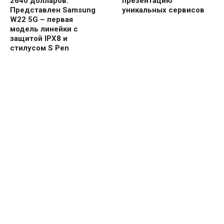
2640 долларов.
презентацию
Представлен Samsung
уникальных сервисов
W22 5G – первая
модель линейки с
защитой IPX8 и
стилусом S Pen