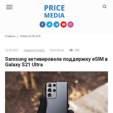
Перейти
к
контенту
Главная
»
Новости Hi-tech
16.09.2021
Новости Hi-tech
Tech Boulk
583
Samsung активировала поддержку eSIM в
Galaxy S21 Ultra