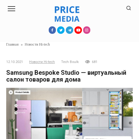
Перейти
к
контенту
Главная
»
Новости Hi-tech
12.10.2021
Новости Hi-tech
Tech Boulk
681
Samsung Bespoke Studio — виртуальный
салон товаров для дома