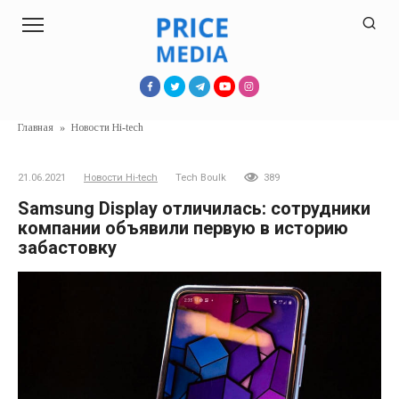
Перейти
к
контенту
Главная
»
Новости Hi-tech
21.06.2021
Новости Hi-tech
Tech Boulk
389
Samsung Display отличилась: сотрудники
компании объявили первую в историю
забастовку