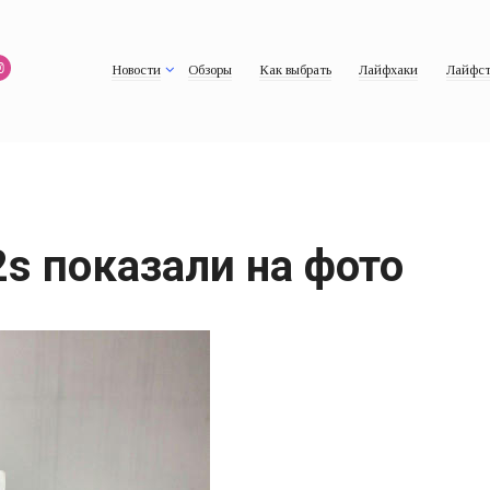
Новости
Обзоры
Как выбрать
Лайфхаки
Лайфст
s показали на фото