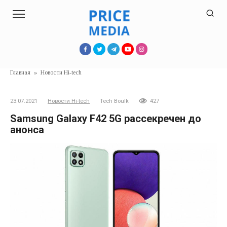
Перейти
к
контенту
Главная
»
Новости Hi-tech
23.07.2021
Новости Hi-tech
Tech Boulk
427
Samsung Galaxy F42 5G рассекречен до
анонса