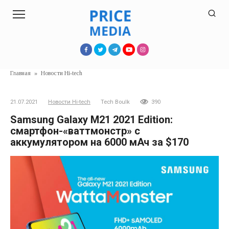
Перейти
к
контенту
Главная
»
Новости Hi-tech
21.07.2021
Новости Hi-tech
Tech Boulk
390
Samsung Galaxy M21 2021 Edition:
смартфон-«ваттмонстр» с
аккумулятором на 6000 мАч за $170