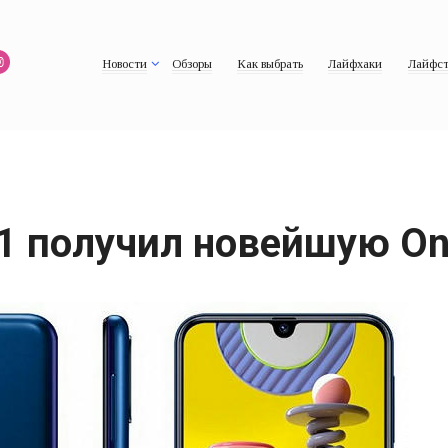
Новости
Обзоры
Как выбрать
Лайфхаки
Лайфст
1 получил новейшую One