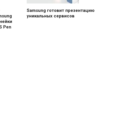
0
Samsung готовит презентацию
msung
уникальных сервисов
нейки
S Pen