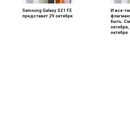
Samsung Galaxy S21 FE
И все-т
представят 29 октября
флагману
быть. С
октября,
октября