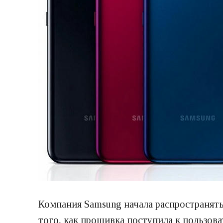
Компания Samsung начала распространять
того, как прошивка поступила к пользова