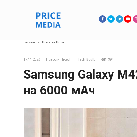
Перейти
к
контенту
Главная
»
Новости Hi-tech
17.11.2020
Новости Hi-tech
Tech Boulk
394
Samsung Galaxy M4
на 6000 мАч