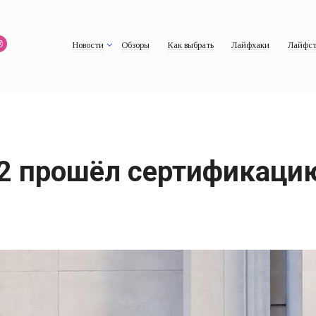
Новости
Обзоры
Как выбрать
Лайфхаки
Лайфст
2 прошёл сертификаци