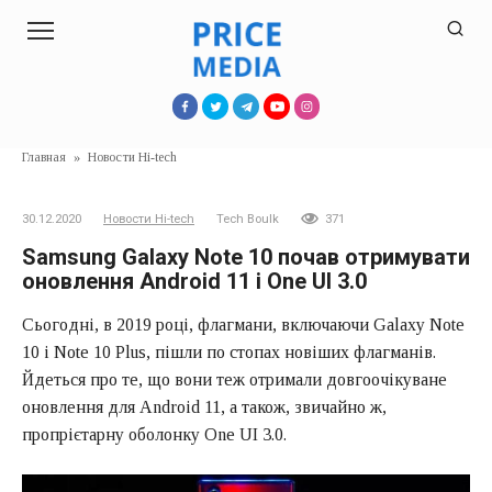
Перейти
к
контенту
Главная
»
Новости Hi-tech
30.12.2020
Новости Hi-tech
Tech Boulk
371
Samsung Galaxy Note 10 почав отримувати
оновлення Android 11 і One UI 3.0
Сьогодні, в 2019 році, флагмани, включаючи Galaxy Note
10 і Note 10 Plus, пішли по стопах новіших флагманів.
Йдеться про те, що вони теж отримали довгоочікуване
оновлення для Android 11, а також, звичайно ж,
пропрієтарну оболонку One UI 3.0.