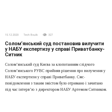
15.12.2020
Tech Boulk
327
Солом’янський суд постановив вилучити
у НАБУ експертизу у справі Приватбанку-
Ситник
Солом’янський суд Києва за клопотанням слідчого
Солом’янського РУВС прийняв рішення про вилучення у
НАБУ експертизи у справі Приватбанку. Смс-
повідомлення з таким змістом було отримано і зачитано
під час інтерв’ю з директором НАБУ Артемом Ситником.
Він зазначив, що більшість можливих схем вилучення
грошей з Приватбанку відбувалося в приватному банку, і