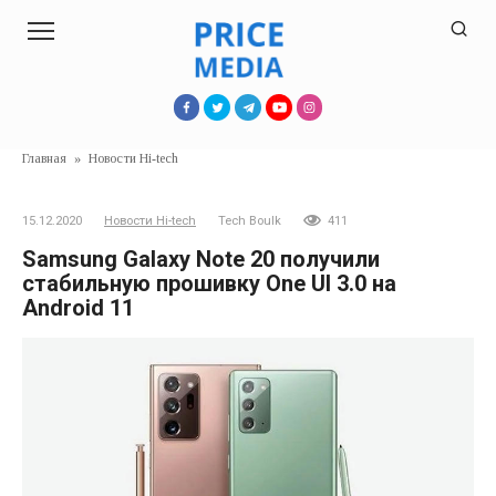
Перейти
к
контенту
Главная
»
Новости Hi-tech
15.12.2020
Новости Hi-tech
Tech Boulk
411
Samsung Galaxy Note 20 получили
стабильную прошивку One UI 3.0 на
Android 11