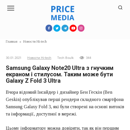
Перейти
к
контенту
Главная
»
Новости Hi-tech
30.01.2021
Новости Hi-tech
Tech Boulk
344
Samsung Galaxy Note20 Ultra з гнучким
екраном і стилусом. Таким може бути
Galaxy Z Fold 3 Ultra
Вчора відомий Інсайдер і дизайнер Бен Гескін (Ben
Geskin) опублікував перші рендери складного смартфона
Samsung Galaxy Fold 3, які були створені на основі витоків
та інформації, доступної в мережі.
Цьому інформатору можна довіряти, так як він першим