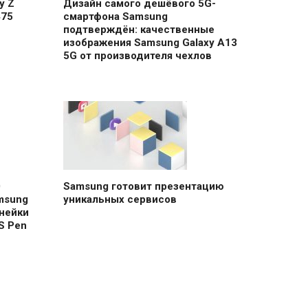
y Z
Дизайн самого дешёвого 5G-
475
смартфона Samsung
подтверждён: качественные
изображения Samsung Galaxy A13
5G от производителя чехлов
0
Samsung готовит презентацию
msung
уникальных сервисов
нейки
S Pen