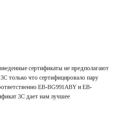
 введенные сертификаты не предполагают
 3C только что сертифицировало пару
 соответственно EB-BG991ABY и EB-
ификат 3C дает нам лучшее