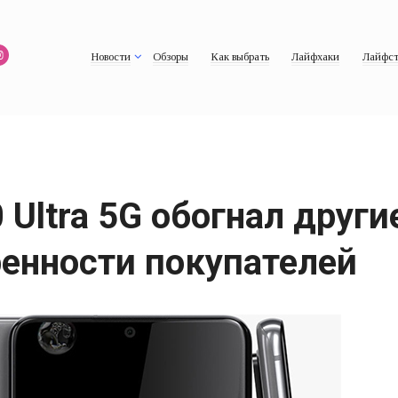
Новости
Обзоры
Как выбрать
Лайфхаки
Лайфст
 Ultra 5G обогнал друг
енности покупателей