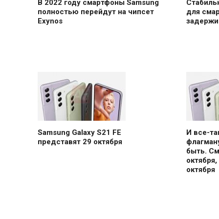
В 2022 году смартфоны Samsung
Стабильн
полностью перейдут на чипсет
для сма
Exynos
задержи
Samsung Galaxy S21 FE
И все-т
представят 29 октября
флагману
быть. С
октября,
октября