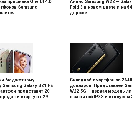
ая прошивка One UI 4.0
Анонс Samsung W22 – Galax
ртфонов Samsung
Fold 3 в новом цвете и на €
вается
дороже
аки бюджетному
Складной смартфон за 264
 Samsung Galaxy S21 FE
долларов. Представлен Sa
мартфон представят 20
W22 5G – первая модель ли
 продажи стартуют 29
с защитой IPX8 и стилусом 