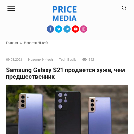
Перейти
к
контенту
Главная
»
Новости Hi-tech
09.08.2021
Новости Hi-tech
Tech Boulk
392
Samsung Galaxy S21 продается хуже, чем
предшественник