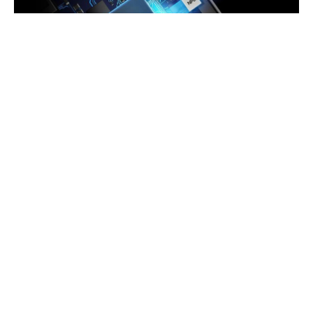
На презентації чіпа Exynos 2100 компанія Samsung
оголосила, що працює з AMD на графічній педалі газу
для наступного фірмового SoC. Тепер в мережі з’явилася
інформація про те, коли очікувати новинку.