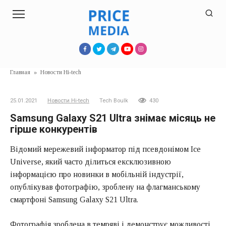
Перейти
к
контенту
Главная
»
Новости Hi-tech
25.01.2021
Новости Hi-tech
Tech Boulk
430
Samsung Galaxy S21 Ultra знімає місяць не
гірше конкурентів
Відомий мережевий інформатор під псевдонімом Ice
Universe, який часто ділиться ексклюзивною
інформацією про новинки в мобільній індустрії,
опублікував фотографію, зроблену на флагманському
смартфоні Samsung Galaxy S21 Ultra.
Фотографія зроблена в темряві і демонструє можливості