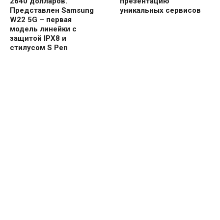
2640 долларов.
презентацию
Представлен Samsung
уникальных сервисов
W22 5G – первая
модель линейки с
защитой IPX8 и
стилусом S Pen