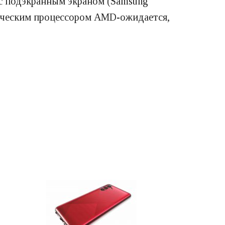
 с подэкранным экраном (Samsung
афическим процессором AMD-ожидается,