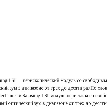
msung LSI — перископический модуль со свободны
й зум в диапазоне от трех до десяти раз.По слов
mechanics и Samsung LSI-модуль перископа со св
й оптический зум в диапазоне от трех до десяти 