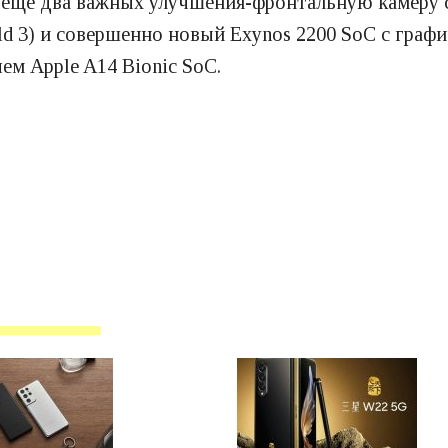
ть еще два важных улучшения-фронтальную камеру
old 3) и совершенно новый Exynos 2200 SoC с гр
ем Apple A14 Bionic SoC.