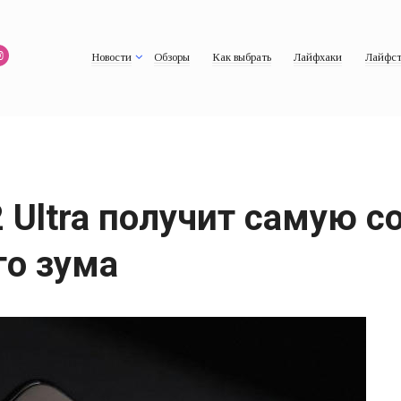
Новости
Обзоры
Как выбрать
Лайфхаки
Лайфст
2 Ultra получит самую 
го зума