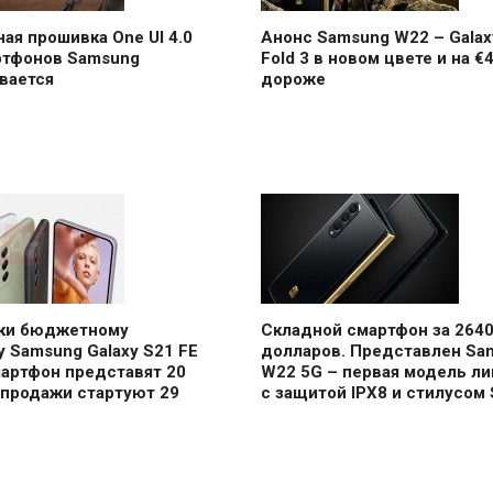
ая прошивка One UI 4.0
Анонс Samsung W22 – Galax
ртфонов Samsung
Fold 3 в новом цвете и на €
вается
дороже
аки бюджетному
Складной смартфон за 264
 Samsung Galaxy S21 FE
долларов. Представлен Sa
мартфон представят 20
W22 5G – первая модель ли
 продажи стартуют 29
с защитой IPX8 и стилусом 