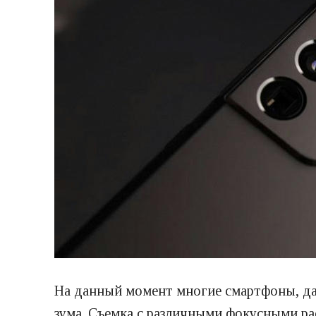
На данный момент многие смартфоны, да
зума. Съемка с различными фокусными р