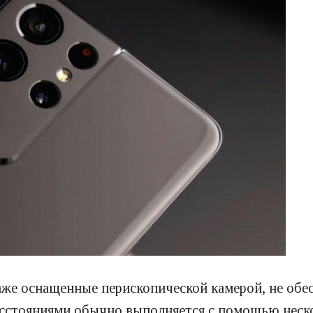
же оснащенные перископической камерой, не обе
асстояниями обычно выполняется с помощью неско