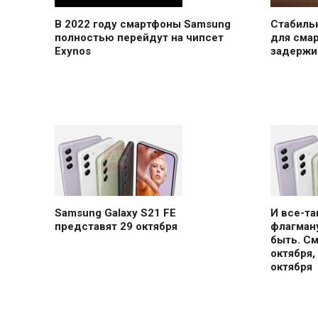
В 2022 году смартфоны Samsung
Стабильн
полностью перейдут на чипсет
для сма
Exynos
задержи
Samsung Galaxy S21 FE
И все-т
представят 29 октября
флагману
быть. С
октября,
октября