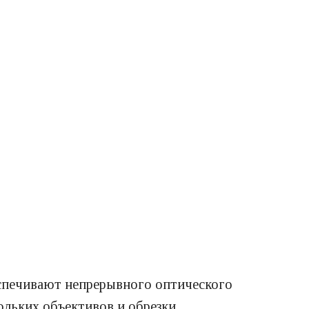
спечивают непрерывного оптического
льких объективов и обрезки