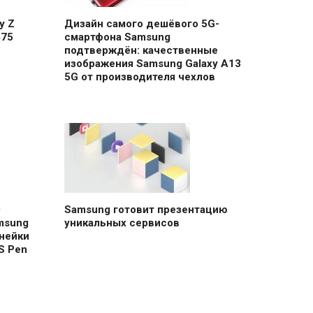
y Z
Дизайн самого дешёвого 5G-
475
смартфона Samsung
подтверждён: качественные
изображения Samsung Galaxy A13
5G от производителя чехлов
0
Samsung готовит презентацию
msung
уникальных сервисов
нейки
S Pen