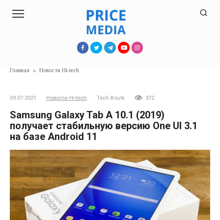
Перейти
к
контенту
Главная
»
Новости Hi-tech
09.07.2021
Новости Hi-tech
Tech Boulk
372
Samsung Galaxy Tab A 10.1 (2019)
получает стабильную версию One UI 3.1
на базе Android 11