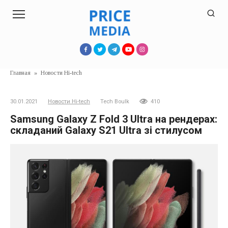
Перейти
к
контенту
Главная
»
Новости Hi-tech
30.01.2021
Новости Hi-tech
Tech Boulk
410
Samsung Galaxy Z Fold 3 Ultra на рендерах:
складаний Galaxy S21 Ultra зі стилусом