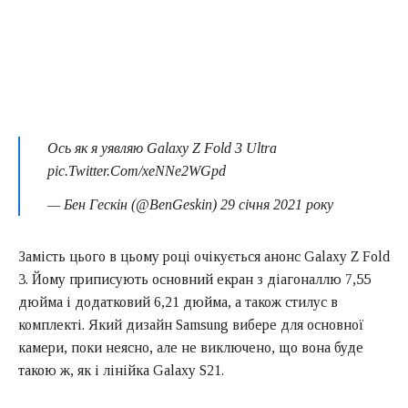
Ось як я уявляю Galaxy Z Fold 3 Ultra
pic.Twitter.Com/xeNNe2WGpd
— Бен Гескін (@BenGeskin) 29 січня 2021 року
Замість цього в цьому році очікується анонс Galaxy Z Fold
3. Йому приписують основний екран з діагоналлю 7,55
дюйма і додатковий 6,21 дюйма, а також стилус в
комплекті. Який дизайн Samsung вибере для основної
камери, поки неясно, але не виключено, що вона буде
такою ж, як і лінійка Galaxy S21.