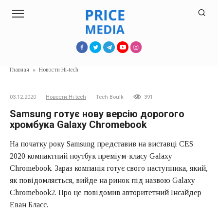
Перейти
к
контенту
Главная
»
Новости Hi-tech
03.12.2020
Новости Hi-tech
Tech Boulk
391
Samsung готує нову версію дорогого
хромбука Galaxy Chromebook
На початку року Samsung представив на виставці CES
2020 компактний ноутбук преміум-класу Galaxy
Chromebook. Зараз компанія готує свого наступника, який,
як повідомляється, вийде на ринок під назвою Galaxy
Chromebook2. Про це повідомив авторитетний Інсайдер
Еван Бласс.