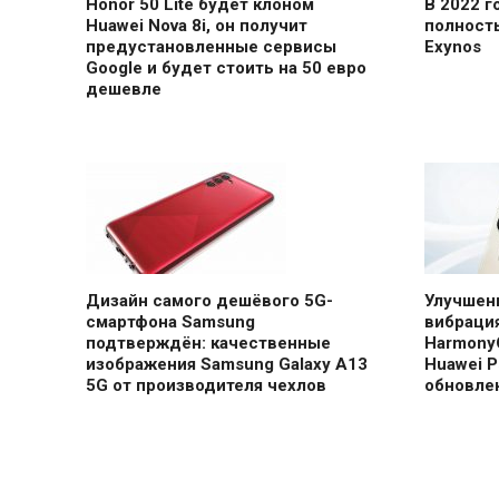
Honor 50 Lite будет клоном
В 2022 
Huawei Nova 8i, он получит
полност
предустановленные сервисы
Exynos
Google и будет стоить на 50 евро
дешевле
Дизайн самого дешёвого 5G-
Улучшен
смартфона Samsung
вибрация
подтверждён: качественные
Harmony
изображения Samsung Galaxy A13
Huawei P
5G от производителя чехлов
обновле