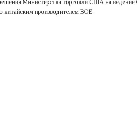
зрешения Министерства торговли США на ведение б
ко китайским производителем BOE.