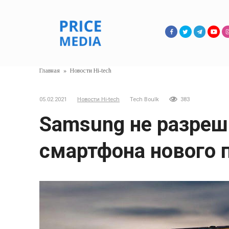
Перейти
к
контенту
Главная
»
Новости Hi-tech
05.02.2021
Новости Hi-tech
Tech Boulk
383
Samsung не разреш
смартфона нового 