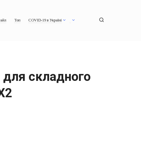
айл
Топ
COVID-19 в Україні
 для складного
X2