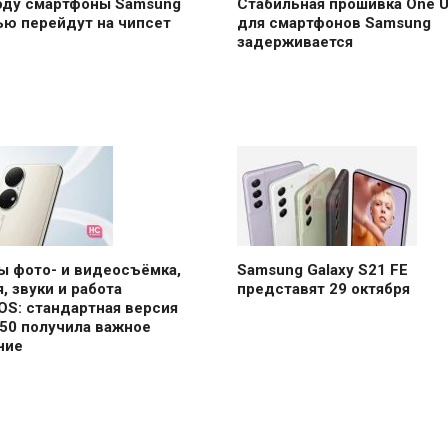
году смартфоны Samsung
Стабильная прошивка One UI
ью перейдут на чипсет
для смартфонов Samsung
задерживается
ы фото- и видеосъёмка,
Samsung Galaxy S21 FE
, звуки и работа
представят 29 октября
OS: стандартная версия
50 получила важное
ние