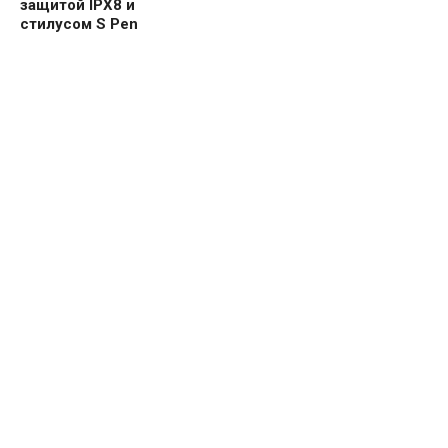
защитой IPX8 и
стилусом S Pen