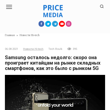
Перейти
к
контенту
Главная
»
Новости Hi-tech
06.08.2021
Новости Hi-tech
Tech Boulk
395
Samsung осталось недолго: скоро она
проиграет китайцам на рынке складных
смартфонов, как это было с рынком 5G