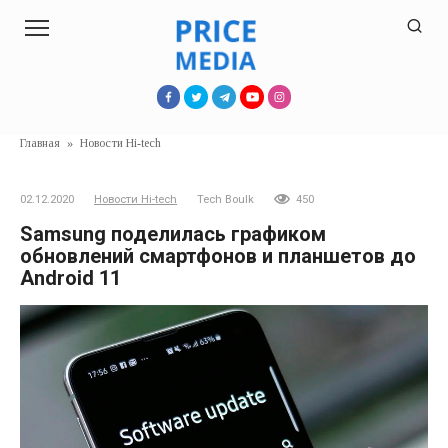
Перейти
к
контенту
Главная
»
Новости Hi-tech
02.12.2020
Новости Hi-tech
Tech Boulk
450
Samsung поделилась графиком
обновлений смартфонов и планшетов до
Android 11