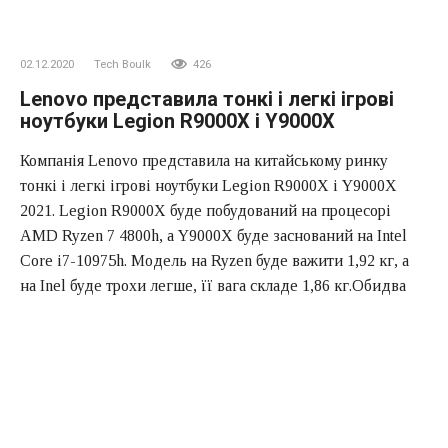
02.12.2020
Tech Boulk
426
Lenovo представила тонкі і легкі ігрові
ноутбуки Legion R9000X і Y9000X
Компанія Lenovo представила на китайському ринку
тонкі і легкі ігрові ноутбуки Legion R9000X і Y9000X
2021. Legion R9000X буде побудований на процесорі
AMD Ryzen 7 4800h, а Y9000X буде заснований на Intel
Core i7-10975h. Модель на Ryzen буде важити 1,92 кг, а
на Inel буде трохи легше, її вага складе 1,86 кг.Обидва
ноутбуки будуть оснащені IPS-екранами 15,6 дюймів з
роздільною здатністю FHD і частотою оновлення 144 Гц.
Вони забезпечать 100% sRGB колірне покриття,
яскравість 300 ніт і час відгуку 5 мс. Екран також
підтримує Dolby Vision, має DC діммірованіе і матову
текстуру від відображень. Обидва комп’ютери оснащені