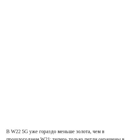
В W22 5G уже гораздо меньше золота, чем в
прошлогоднем W21: теперь только петли окрашены в