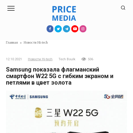
Перейти
к
контенту
Главная
»
Новости Hi-tech
12.10.2021
Новости Hi-tech
Tech Boulk
506
Samsung показала флагманский
смартфон W22 5G с гибким экраном и
петлями в цвет золота