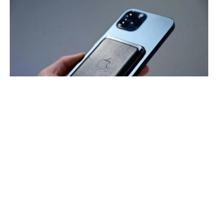
Сегодня, 11 октября, Apple выпустила очередное
обновление для iOS. Каждый может установить его
прямо сейчас. Напомню, что в последней версии
разработчики исправили ошибку разблокировки iPhone 13
с помощью Apple Watch, с которой ранее сталкивались
пользователи. В текущей версии 15.0.2 Исправлены