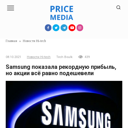
Перейти
к
контенту
Главная
»
Новости Hi-tech
08.10.2021
Новости Hi-tech
Tech Boulk
439
Samsung показала рекордную прибыль,
но акции всё равно подешевели