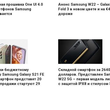
ая прошивка One UI 4.0
Анонс Samsung W22 – Galax
ртфонов Samsung
Fold 3 в новом цвете и на €
вается
дороже
аки бюджетному
Складной смартфон за 264
 Samsung Galaxy S21 FE
долларов. Представлен Sa
мартфон представят 20
W22 5G – первая модель ли
 продажи стартуют 29
с защитой IPX8 и стилусом 