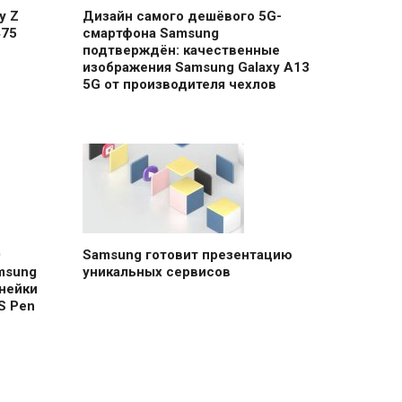
y Z
Дизайн самого дешёвого 5G-
475
смартфона Samsung
подтверждён: качественные
изображения Samsung Galaxy A13
5G от производителя чехлов
0
Samsung готовит презентацию
msung
уникальных сервисов
нейки
S Pen