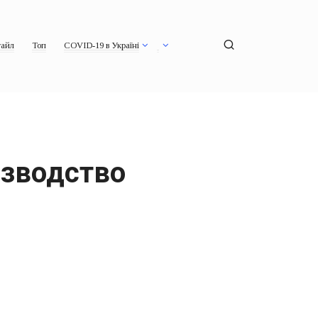
айл
Топ
COVID-19 в Україні
изводство