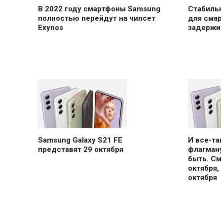
В 2022 году смартфоны Samsung
Стабильн
полностью перейдут на чипсет
для сма
Exynos
задержи
Samsung Galaxy S21 FE
И все-т
представят 29 октября
флагману
быть. С
октября,
октября