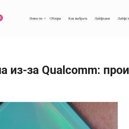
Новости
Обзоры
Как выбрать
Лайфхаки
Лайфст
а из-за Qualcomm: про