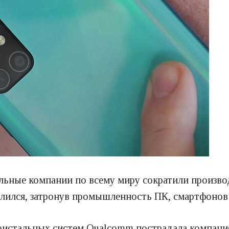
ьные компании по всему миру сократили производ
илился, затронув промышленность ПК, смартфонов
истальных систем Qualcomm пострадала компани