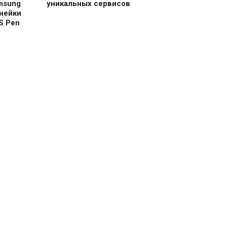
msung
уникальных сервисов
нейки
S Pen