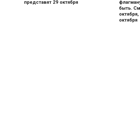
представят 29 октября
флагману
быть. С
октября,
октября