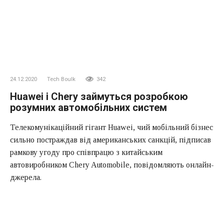
24.12.2020
Tech Boulk
342
Huawei і Chery займуться розробкою
розумних автомобільних систем
Телекомунікаційний гігант Huawei, чий мобільний бізнес
сильно постраждав від американських санкцій, підписав
рамкову угоду про співпрацю з китайським
автовиробником Chery Automobile, повідомляють онлайн-
джерела.