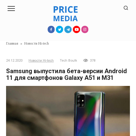
Перейти
к
контенту
Главная
»
Новости Hi-tech
24.12.2020
Новости Hi-tech
Tech Boulk
378
Samsung выпустила бета-версии Android
11 для смартфонов Galaxy A51 и M31