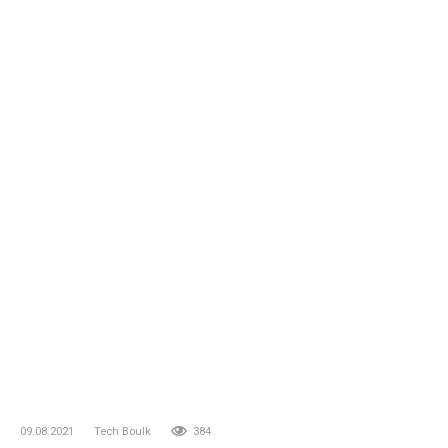
09.08.2021
Tech Boulk
384