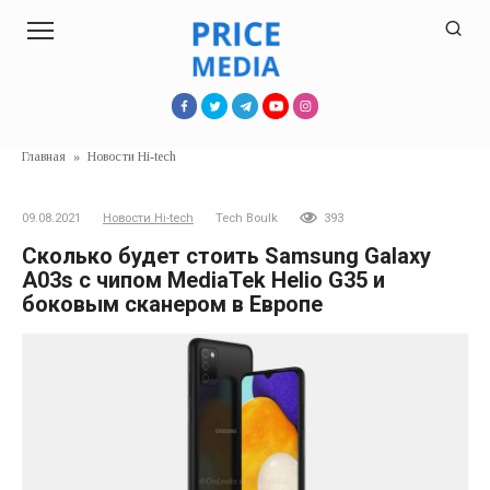
Перейти
к
контенту
Главная
»
Новости Hi-tech
09.08.2021
Новости Hi-tech
Tech Boulk
393
Сколько будет стоить Samsung Galaxy
A03s с чипом MediaTek Helio G35 и
боковым сканером в Европе