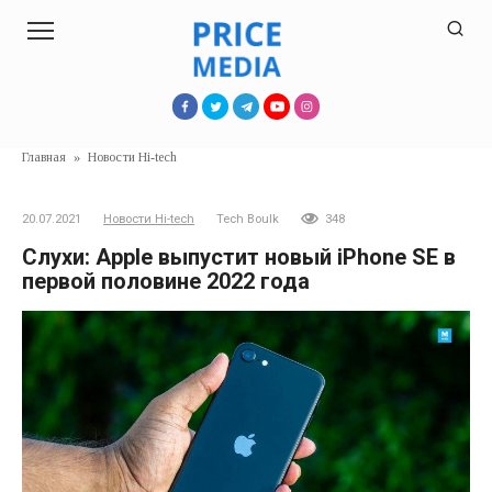
Перейти
к
контенту
Главная
»
Новости Hi-tech
20.07.2021
Новости Hi-tech
Tech Boulk
348
Слухи: Apple выпустит новый iPhone SE в
первой половине 2022 года