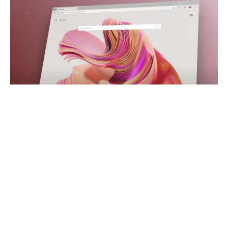
Как-то все совпало, во времени. В ответ на возмущение
общественности редизайном Safari 15 Apple отменила
самые одиозные изменения. Когда Apple начинает
прислушиваться к мнению пользователей, я начинаю
бояться. Поклонники Microsoft Edge, интересного и очень
хорошего браузера, внезапно ожили. По сравнению с
Edge, пишут они, Safari-безнадежно устаревший мусор. И
Edge уверенно отвоевывает рынок у этого мусора и скоро