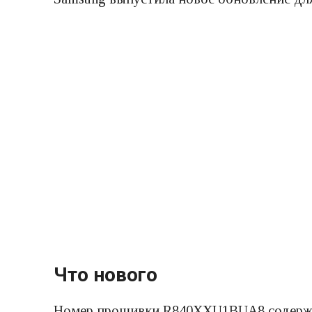
Что нового
Номер прошивки R840XXU1BUA8 содержит