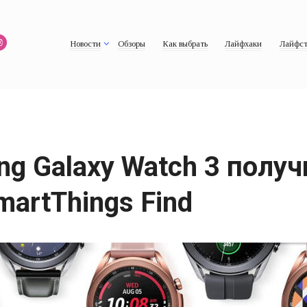
Новости
Обзоры
Как выбрать
Лайфхаки
Лайфст
g Galaxy Watch 3 получ
artThings Find