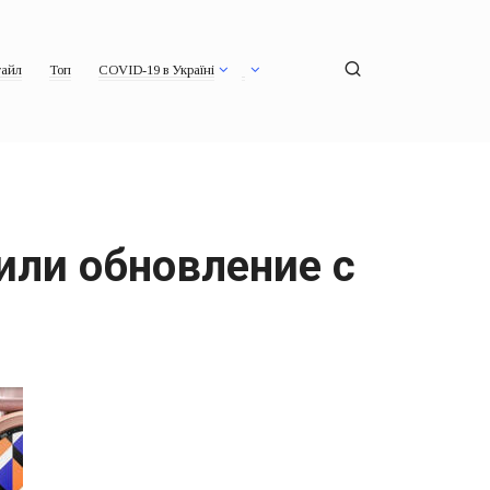
айл
Топ
COVID-19 в Україні
или обновление с